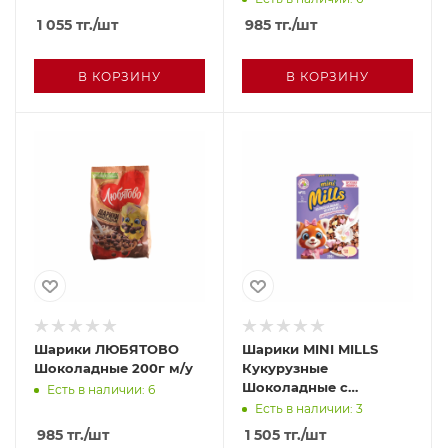
200г кор
1 055
тг.
/шт
985
тг.
/шт
В КОРЗИНУ
В КОРЗИНУ
Шарики ЛЮБЯТОВО
Шарики MINI MILLS
Шоколадные 200г м/у
Кукурузные
Шоколадные с
Есть в наличии: 6
маршмеллоу 200г кор
Есть в наличии: 3
985
тг.
/шт
1 505
тг.
/шт