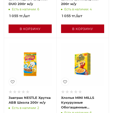
DUO 200г м/у
200г м/у
Есть в наличии: 6
Есть в наличии: 4
1 055
тг.
/шт
1 055
тг.
/шт
В КОРЗИНУ
В КОРЗИНУ
Завтрак NESTLE Хрутка
Хлопья MINI MILLS
АБВ Школа 200г м/у
Кукурузные
Обогащенные
Есть в наличии: 2
витаминами и железом
Есть в наличии: 6