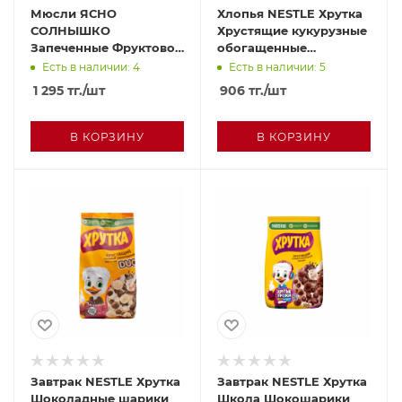
Мюсли ЯСНО
Хлопья NESTLE Хрутка
СОЛНЫШКО
Хрустящие кукурузные
Запеченные Фруктово
обогащенные
ягодные 300г
кальцием 290г м/у
Есть в наличии: 4
Есть в наличии: 5
1 295
тг.
/шт
906
тг.
/шт
В КОРЗИНУ
В КОРЗИНУ
Завтрак NESTLE Хрутка
Завтрак NESTLE Хрутка
Шоколадные шарики
Школа Шокошарики