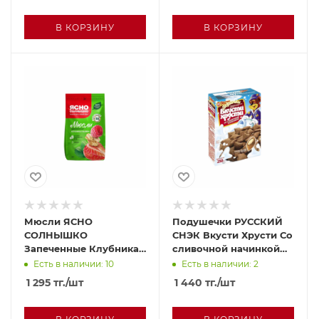
В КОРЗИНУ
В КОРЗИНУ
Мюсли ЯСНО
Подушечки РУССКИЙ
СОЛНЫШКО
СНЭК Вкусти Хрусти Со
Запеченные Клубника
сливочной начинкой
и малина 300г
250г
Есть в наличии: 10
Есть в наличии: 2
1 295
тг.
/шт
1 440
тг.
/шт