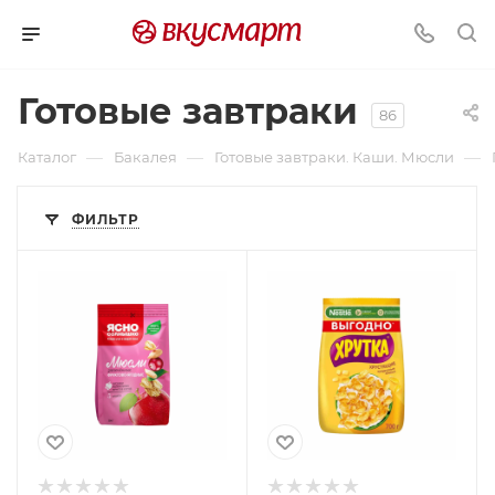
Готовые завтраки
86
—
—
—
Каталог
Бакалея
Готовые завтраки. Каши. Мюсли
ФИЛЬТР