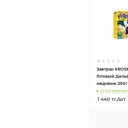
Завтрак KROS
Готовый Дель
медовые 200г
Есть в наличии:
1 440
тг.
/шт