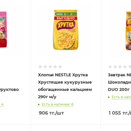
Хлопья NESTLE Хрутка
Завтрак N
Хрустящие кукурузные
Шоколадн
руктово
обогащенные кальцием
DUO 200г 
290г м/у
Есть в нал
 4
Есть в наличии: 6
906
тг.
/шт
1 055
тг.