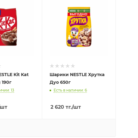
STLE Kit Kat
Шарики NESTLE Хрутка
 190г
Дуо 650г
ичии: 13
Есть в наличии: 6
/шт
2 620
тг.
/шт