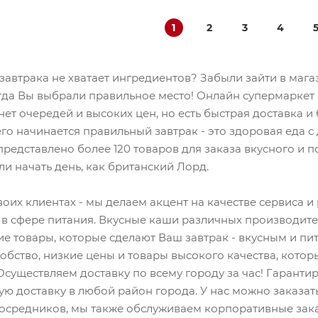
1
2
3
4
завтрака не хватает ингредиентов? Забыли зайти в мага
гда Вы выбрали правильное место! Онлайн супермаркет 
 нет очередей и высоких цен, но есть быстрая доставка 
го начинается правильный завтрак - это здоровая еда с
редставлено более 120 товаров для заказа вкусного и по
ли начать день, как британский Лорд.
воих клиентах - мы делаем акцент на качестве сервиса 
 в сфере питания. Вкусные каши различных производите
ие товары, которые сделают Ваш завтрак - вкусным и пи
обство, низкие цены и товары высокого качества, котор
 Осуществляем доставку по всему городу за час! Гарант
ую доставку в любой район города. У нас можно заказат
осредников, мы также обслуживаем корпоративные зак