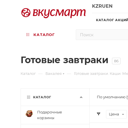
KZ
RU
EN
КАТАЛОГ АКЦИ
КАТАЛОГ
Готовые завтраки
86
—
—
Каталог
Бакалея
Готовые завтраки. Каши. М
По умолчанию (
КАТАЛОГ
Подарочные
Цена
корзины