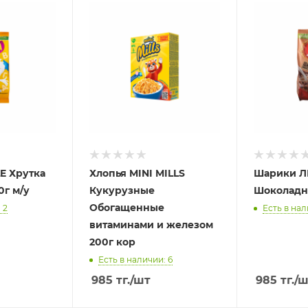
E Хрутка
Хлопья MINI MILLS
Шарики 
0г м/у
Кукурузные
Шоколадн
Обогащенные
 2
Есть в нал
витаминами и железом
200г кор
Есть в наличии: 6
985
тг.
/шт
985
тг.
/ш