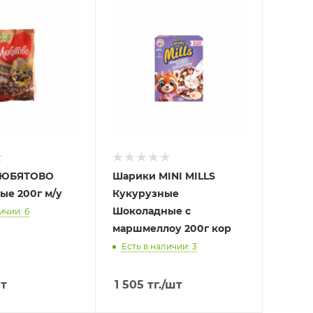
ЛЮБЯТОВО
Шарики MINI MILLS
ые 200г м/у
Кукурузные
Шоколадные с
ичии: 6
маршмеллоу 200г кор
Есть в наличии: 3
т
1 505
тг.
/шт