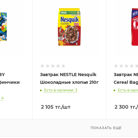
BY
Завтрак NESTLE Nesquik
Завтрак NE
финчики
Шоколадные хлопья 210г
Cereal Bag
Есть в наличии: 3
Есть в нал
 4
2 105
тг.
/шт
2 300
тг.
ПОКАЗАТЬ ЕЩЕ