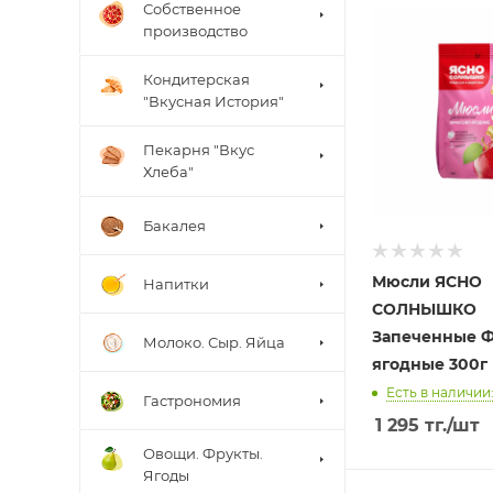
Собственное
производство
Кондитерская
"Вкусная История"
Пекарня "Вкус
Хлеба"
Бакалея
Мюсли ЯСНО
Напитки
СОЛНЫШКО
Запеченные Ф
Молоко. Сыр. Яйца
ягодные 300г
Есть в наличии:
Гастрономия
1 295
тг.
/шт
Овощи. Фрукты.
Ягоды