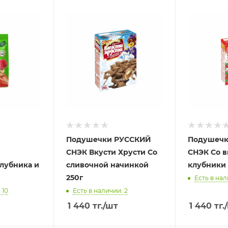
Подушечки РУССКИЙ
Подушечк
СНЭК Вкусти Хрусти Со
СНЭК Со 
лубника и
сливочной начинкой
клубники 
250г
Есть в нал
 10
Есть в наличии: 2
1 440
тг.
/шт
1 440
тг.