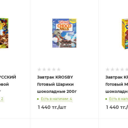
УССКИЙ
Завтрак KROSBY
Завтрак 
овой
Готовый Шарики
Готовый 
г
шоколадные 200г
шоколадн
 2
Есть в наличии: 4
Есть в нал
1 440
тг.
/шт
1 440
тг.