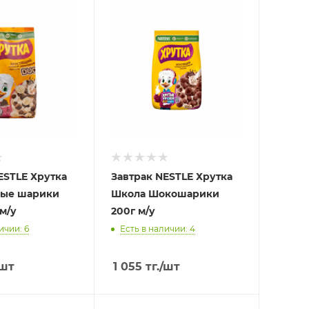
ESTLE Хрутка
Завтрак NESTLE Хрутка
ые шарики
Школа Шокошарики
м/у
200г м/у
ичии: 6
Есть в наличии: 4
/шт
1 055
тг.
/шт