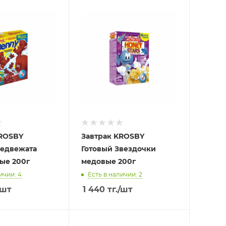
KROSBY
Завтрак KROSBY
Медвежата
Готовый Звездочки
ые 200г
медовые 200г
ичии: 4
Есть в наличии: 2
/шт
1 440
тг.
/шт