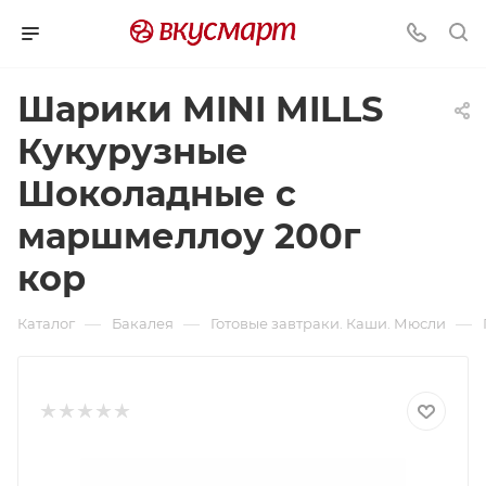
Шарики MINI MILLS
Кукурузные
Шоколадные с
маршмеллоу 200г
кор
—
—
—
Каталог
Бакалея
Готовые завтраки. Каши. Мюсли