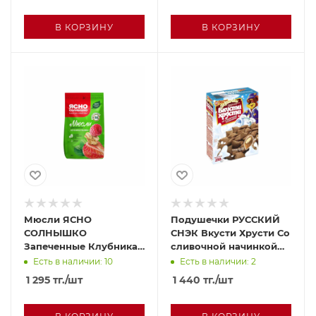
В КОРЗИНУ
В КОРЗИНУ
Мюсли ЯСНО
Подушечки РУССКИЙ
СОЛНЫШКО
СНЭК Вкусти Хрусти Со
Запеченные Клубника
сливочной начинкой
и малина 300г
250г
Есть в наличии: 10
Есть в наличии: 2
1 295
тг.
/шт
1 440
тг.
/шт