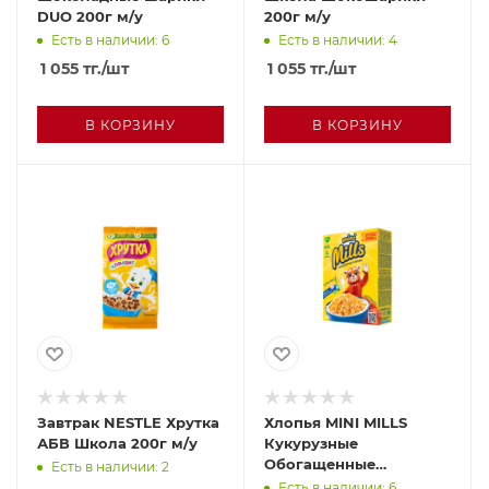
DUO 200г м/у
200г м/у
Есть в наличии: 6
Есть в наличии: 4
1 055
тг.
/шт
1 055
тг.
/шт
В КОРЗИНУ
В КОРЗИНУ
Завтрак NESTLE Хрутка
Хлопья MINI MILLS
АБВ Школа 200г м/у
Кукурузные
Обогащенные
Есть в наличии: 2
витаминами и железом
Есть в наличии: 6