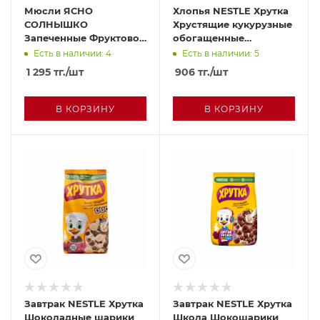
Мюсли ЯСНО
Хлопья NESTLE Хрутка
СОЛНЫШКО
Хрустящие кукурузные
Запеченные Фруктово
обогащенные
ягодные 300г
кальцием 290г м/у
Есть в наличии: 4
Есть в наличии: 5
1 295
тг.
/шт
906
тг.
/шт
В КОРЗИНУ
В КОРЗИНУ
Завтрак NESTLE Хрутка
Завтрак NESTLE Хрутка
Шоколадные шарики
Школа Шокошарики