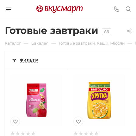
Готовые завтраки
86
—
—
—
Каталог
Бакалея
Готовые завтраки. Каши. Мюсли
ФИЛЬТР