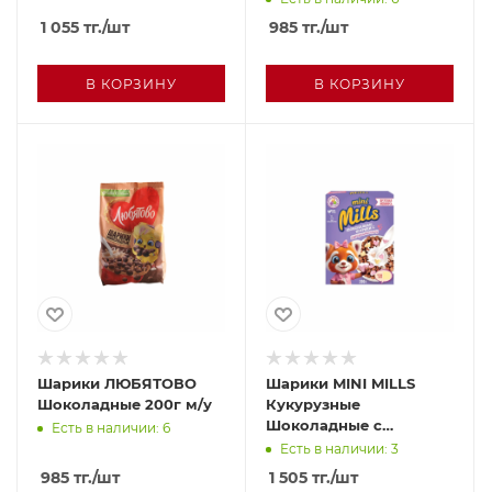
200г кор
1 055
тг.
/шт
985
тг.
/шт
В КОРЗИНУ
В КОРЗИНУ
Шарики ЛЮБЯТОВО
Шарики MINI MILLS
Шоколадные 200г м/у
Кукурузные
Шоколадные с
Есть в наличии: 6
маршмеллоу 200г кор
Есть в наличии: 3
985
тг.
/шт
1 505
тг.
/шт