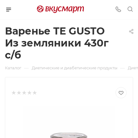
Варенье TE GUSTO
Из земляники 430г
с/б
—
—
Каталог
Диетические и диабетические продукты
Диет