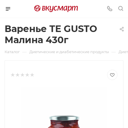
Варенье TE GUSTO
Малина 430г
—
—
Каталог
Диетические и диабетические продукты
Диет