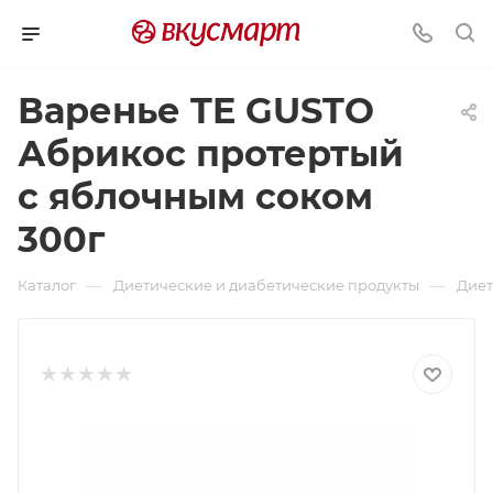
Варенье TE GUSTO
Абрикос протертый
с яблочным соком
300г
—
—
Каталог
Диетические и диабетические продукты
Диет