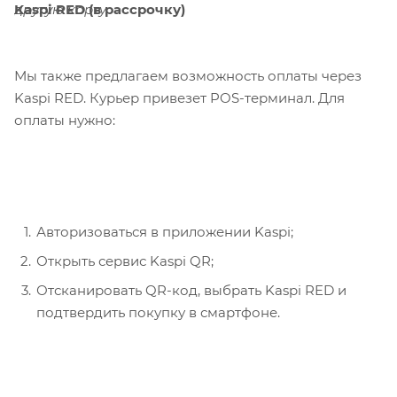
Kaspi RED (в рассрочку)
другую карту.
Мы также предлагаем возможность оплаты через
Kaspi RED. Курьер привезет POS-терминал. Для
оплаты нужно:
Авторизоваться в приложении Kaspi;
Открыть сервис Kaspi QR;
Отсканировать QR-код, выбрать Kaspi RED и
подтвердить покупку в смартфоне.