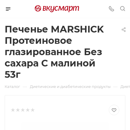
Печенье MARSHICK
Протеиновое
глазированное Без
сахара С малиной
53г
—
—
Каталог
Диетические и диабетические продукты
Диет