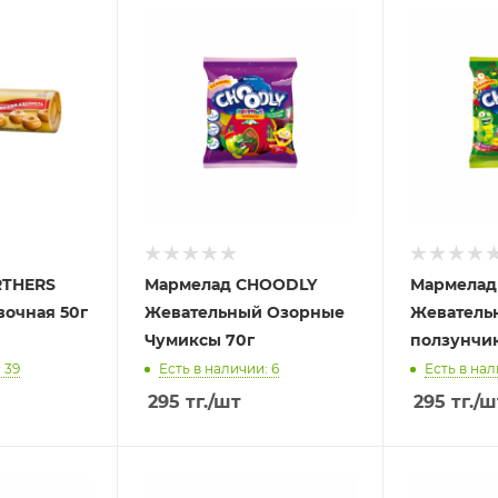
RTHERS
Мармелад CHOODLY
Мармелад
вочная 50г
Жевательный Озорные
Жеватель
Чумиксы 70г
ползунчи
 39
Есть в наличии: 6
Есть в нал
295
тг.
/шт
295
тг.
/ш