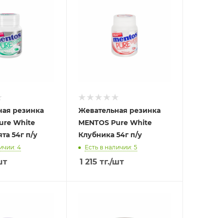
ная резинка
Жевательная резинка
ure White
MENTOS Pure White
та 54г п/у
Клубника 54г п/у
ичии: 4
Есть в наличии: 5
шт
1 215
тг.
/шт