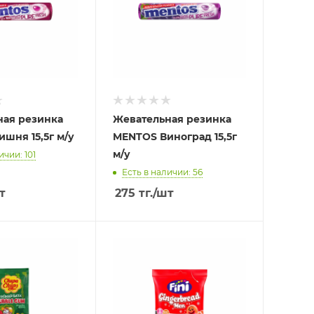
ная резинка
Жевательная резинка
шня 15,5г м/у
MENTOS Виноград 15,5г
м/у
ичии: 101
Есть в наличии: 56
т
275
тг.
/шт