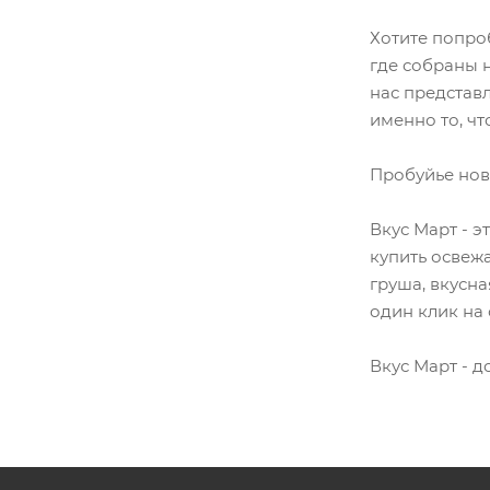
Хотите попроб
где собраны н
нас представ
именно то, чт
Пробуйье нов
Вкус Март - э
купить освеж
груша, вкусн
один клик на 
Вкус Март - д