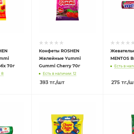
HEN
Конфеты ROSHEN
Жеватель
mmi
Желейные Yummi
MENTOS Ви
ix 70г
Gummi Cherry 70г
Есть в нал
 8
Есть в наличии: 12
393
тг.
/шт
275
тг.
/ш