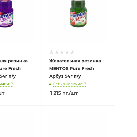
ная резинка
Жевательная резинка
re Fresh
MENTOS Pure Fresh
54г п/у
Арбуз 54г п/у
ичии: 7
Есть в наличии: 7
шт
1 215
тг.
/шт