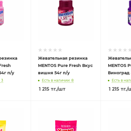
резинка
Жевательная резинка
Жеватель
Fresh
MENTOS Pure Fresh Вкус
MENTOS Pu
54г п/у
вишня 54г п/у
Виноград 
 3
Есть в наличии: 8
Есть в нал
1 215
тг.
/шт
1 215
тг.
/