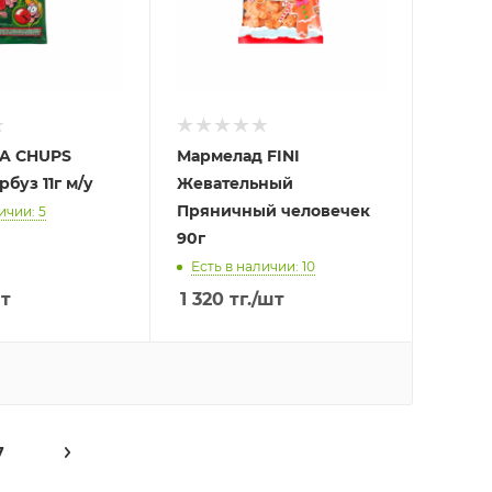
PA CHUPS
Мармелад FINI
буз 11г м/у
Жевательный
Пряничный человечек
ичии: 5
90г
Есть в наличии: 10
т
1 320
тг.
/шт
7