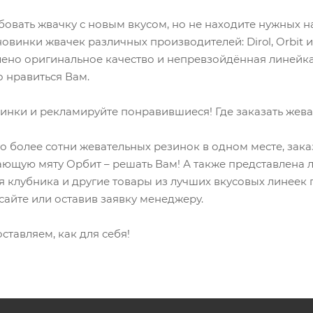
овать жвачку с новым вкусом, но не находите нужных на
овинки жвачек различных производителей: Dirol, Orbit и
лено оригинальное качество и непревзойдённая линейка
о нравиться Вам.
инки и рекламируйте понравившиеся! Где заказать жев
то более сотни жевательных резинок в одном месте, зака
ающую мяту Орбит – решать Вам! А также представлена л
ая клубника и другие товары из лучших вкусовых линеек
сайте или оставив заявку менеджеру.
оставляем, как для себя!