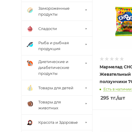
Замороженные
продукты
Сладости
Рыба и рыбная
продукция
Диетические и
Мармелад CH
диабетические
продукты
Жевательный
ползунчики 7
Товары для детей
Есть в наличии:
295
тг.
/шт
Товары для
животных
Красота и Здоровье