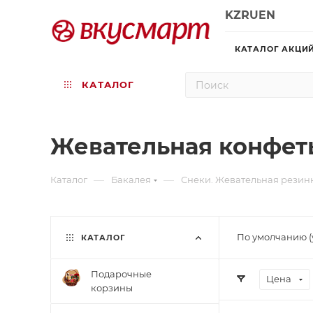
KZ
RU
EN
КАТАЛОГ АКЦИ
КАТАЛОГ
Жевательная конфет
—
—
Каталог
Бакалея
Снеки. Жевательная резин
По умолчанию (
КАТАЛОГ
Подарочные
Цена
корзины