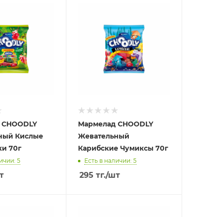
 CHOODLY
Мармелад CHOODLY
ный Кислые
Жевательный
ки 70г
Карибские Чумиксы 70г
ичии: 5
Есть в наличии: 5
т
295
тг.
/шт