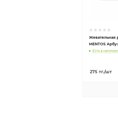
Жевательная 
MENTOS Арбуз 
Есть в наличии:
275
тг.
/шт