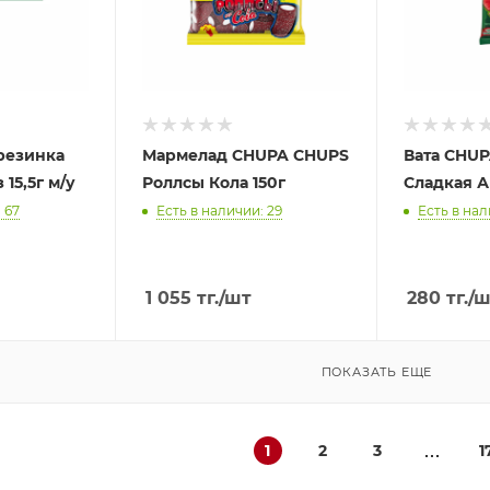
резинка
Мармелад CHUPA CHUPS
Вата CHU
15,5г м/у
Роллсы Кола 150г
Сладкая Ар
 67
Есть в наличии: 29
Есть в нал
1 055
тг.
/шт
280
тг.
/ш
ПОКАЗАТЬ ЕЩЕ
1
2
3
1