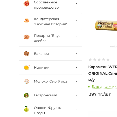
Собственное
производство
Кондитерская
"Вкусная История"
Пекарня "Вкус
Хлеба"
Бакалея
Карамель WE
Напитки
ORIGINAL Сли
м/у
Молоко. Сыр. Яйца
Есть в наличии:
397
тг.
/шт
Гастрономия
Овощи. Фрукты.
Ягоды