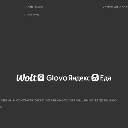
Политика
Условия дос
Офертa
зование контента без письменного разрешения запрещено.
te