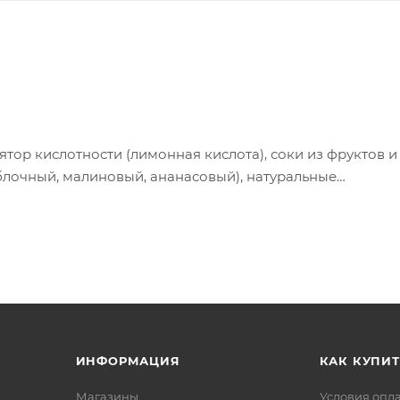
лятор кислотности (лимонная кислота), соки из фруктов и
блочный, малиновый, ананасовый), натуральные
на), растительные масла, концентрированный сок черно
), концентрированный сок редиса, глазирователи
ИНФОРМАЦИЯ
КАК КУПИТ
 +5 до +25 при относительной влажности воздуха не боле
Магазины
Условия опл