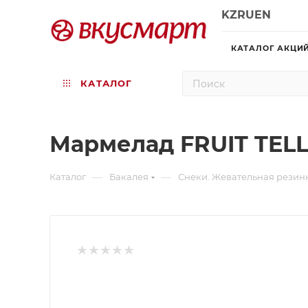
KZ
RU
EN
КАТАЛОГ АКЦИ
КАТАЛОГ
Мармелад FRUIT TELLA
—
—
Каталог
Бакалея
Снеки. Жевательная резин