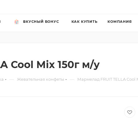
Й
ВКУСНЫЙ БОНУС
КАК КУПИТЬ
КОМПАНИЯ
 Cool Mix 150г м/у
—
—
ка
Жевательная конфеты
Мармелад FRUIT TELLA Cool M