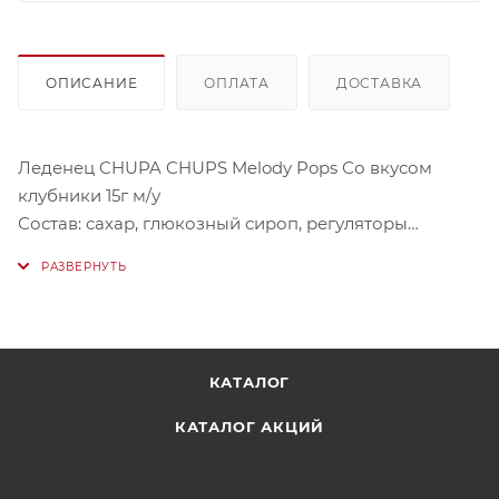
ОПИСАНИЕ
ОПЛАТА
ДОСТАВКА
Леденец CHUPA CHUPS Melody Pops Со вкусом
клубники 15г м/у
Состав: сахар, глюкозный сироп, регуляторы
кислотности (лимонная кислота, яблочная кислота,
молочная кислота), краситель (красный
свекольный), ароматизатор, может содержать следы
молока.
КАТАЛОГ
Энергетическая ценность в 100 г: 380 ккал
Углеводы в 100 г: 94 г
КАТАЛОГ АКЦИЙ
Условия хранения: хранить при температуре от +5 до