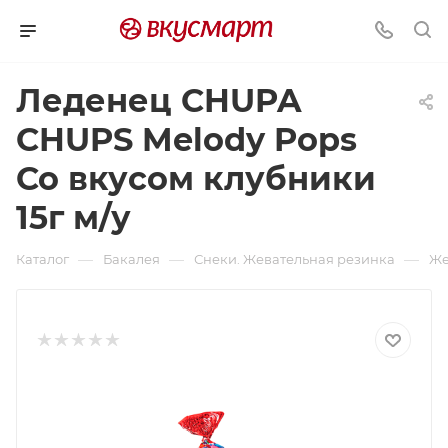
Леденец CHUPA
CHUPS Melody Pops
Со вкусом клубники
15г м/у
—
—
—
Каталог
Бакалея
Снеки. Жевательная резинка
Же