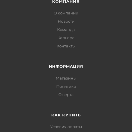
+40 градусов Цельсия и отн.влажности воздуха не
КОМПАНИЯ
более 60%.
О компании
Новости
Команда
Карьера
Контакты
ИНФОРМАЦИЯ
Магазины
Политика
Офертa
КАК КУПИТЬ
Условия оплаты