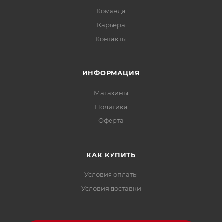
Команда
Хранить при температуре от +5°С до +22°С и
относительной влажности воздуха не более 70%.
Карьера
Контакты
ИНФОРМАЦИЯ
Магазины
Политика
Офертa
КАК КУПИТЬ
Условия оплаты
Условия доставки