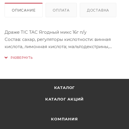
ОПИСАНИЕ
ОПЛАТА
ДОСТАВКА
Драже TIC TAC Ягодный микс 16г п/у
Состав: сахар, регуляторы кислотности: винная
кислота, лимонная кислота; мальтодекстрины,
загуститель: гумиарабик, крахмал рисовый, агент
антислеживающий: магниевые соли жирных кислот;
ароматизаторы и эфирное масло, вода, красители:
красный буряковый бетанин, сухая малина, сухая
голубика.
КАТАЛОГ
Энергетическая ценность на 100 г: 391 ккал / 1638
КАТАЛОГ АКЦИЙ
кДж;
белки: 0,1 г;
жиры: 0,5 г;
КОМПАНИЯ
углеводы: 94,2 г.