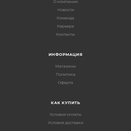
О компании
Новости
Хранить при температуре не выше от +14 до +22'C и
Команда
относительной влажности воздуха не более 65%.
Карьера
Контакты
ИНФОРМАЦИЯ
Магазины
Политика
Офертa
КАК КУПИТЬ
Условия оплаты
Условия доставки