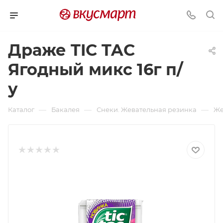
Драже TIC TAC
Ягодный микс 16г п/
у
—
—
—
Каталог
Бакалея
Снеки. Жевательная резинка
Же