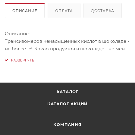
ОПИСАНИЕ
ОПЛАТА
ДОСТАВКА
Описание:
Трансизомеров ненасыщенных кислот в шоколаде -
не более 1%. Какао продуктов в шоколаде - не менее
33%. Может содержать незначительное количество
арахиса.
Состав:
Сахар, какао тертое, цельное сухое молоко, какао
КАТАЛОГ
масло, лактоза, крахмал кукурузный, глюкозный
сироп (кукурузный, пшеничный), эмульгатор
КАТАЛОГ АКЦИЙ
(соевый лецитин), красители пищевые (Е171, Е133,
Е150d), комплексные пищевые добавки - красители
(куркумин, кармин, каротины), загуститель
КОМПАНИЯ
(декстрин), глазирующие вещества (воск