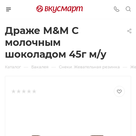
Драже M&M С
молочным
шоколадом 45г м/у
—
—
—
Каталог
Бакалея
Снеки. Жевательная резинка
Же