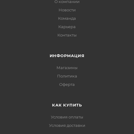
О компании
карнаубский, жир специального назначения),
Новости
идентичные натуральным ароматизаторы (ванилин,
Команда
масляная кислота).
Карьера
Срок годности: 9 мес.
Контакты
Условия хранения:
ИНФОРМАЦИЯ
От +5 градусов С до +22 градусов С и относительной
влажности воздуха не более 70%.
Магазины
Политика
Офертa
КАК КУПИТЬ
Условия оплаты
Условия доставки