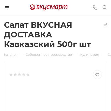
Салат ВКУСНАЯ
ДОСТАВКА
Кавказский 500г шт
—
—
—
Каталог
Собственное производство
Кулинария
С