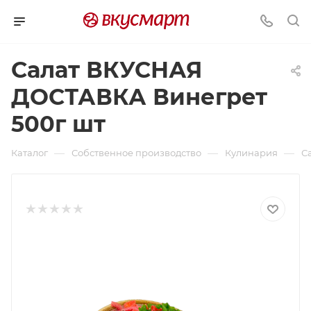
Салат ВКУСНАЯ
ДОСТАВКА Винегрет
500г шт
—
—
—
Каталог
Собственное производство
Кулинария
С