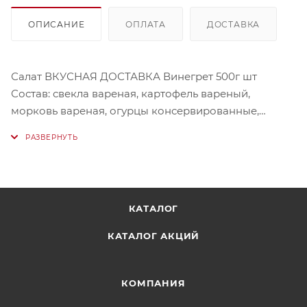
ОПИСАНИЕ
ОПЛАТА
ДОСТАВКА
Салат ВКУСНАЯ ДОСТАВКА Винегрет 500г шт
Состав: свекла вареная, картофель вареный,
морковь вареная, огурцы консервированные,
горошек зеленый консервированный, капуста
квашеная, лук репчатый, соль
по вкусу, растительное масло нерафинированное.
Бренд: Гастрономия Вкуса
Мы не всегда можем набрать весовой товар с
КАТАЛОГ
точностью до грамма. Вес данного товара может
варьироваться от 480г и до 500 г.
КАТАЛОГ АКЦИЙ
КОМПАНИЯ