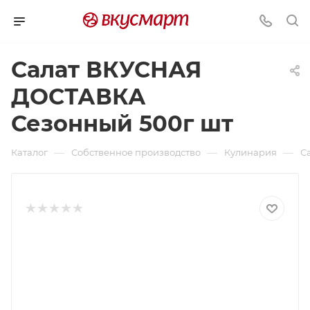
Салат ВКУСНАЯ
ДОСТАВКА
Сезонный 500г шт
—
—
—
Каталог
Собственное производство
Кулинария
С