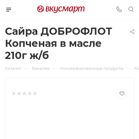
Сайра ДОБРОФЛОТ
Копченая в масле
210г ж/б
—
—
—
Каталог
Бакалея
Консервированные продукты
Р