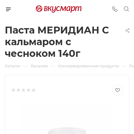
Паста МЕРИДИАН С
кальмаром с
чесноком 140г
—
—
—
Каталог
Бакалея
Консервированные продукты
Р