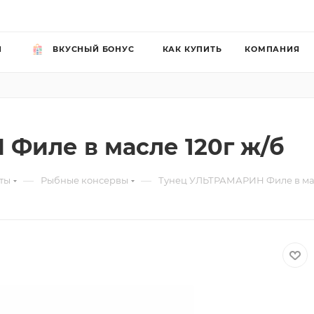
Й
ВКУСНЫЙ БОНУС
КАК КУПИТЬ
КОМПАНИЯ
Филе в масле 120г ж/б
—
—
ты
Рыбные консервы
Тунец УЛЬТРАМАРИН Филе в мас