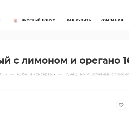
Й
ВКУСНЫЙ БОНУС
КАК КУПИТЬ
КОМПАНИЯ
й с лимоном и орегано 1
—
—
ты
Рыбные консервы
Тунец TRATA Копченый с лимоном