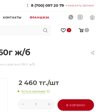
8 (700) 097 20 79
ЗАКАЗАТЬ ЗВОНОК
КОНТАКТЫ
ФРАНШИЗА
0
0
60г ж/б
 и орегано 160г ж/б
2 460
тг.
/шт
Есть в наличии
: 10
В КОРЗИНУ