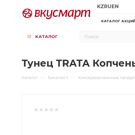
KZ
RU
EN
КАТАЛОГ АКЦИ
КАТАЛОГ
Тунец TRATA Копчены
—
—
Каталог
Бакалея
Консервированные продук