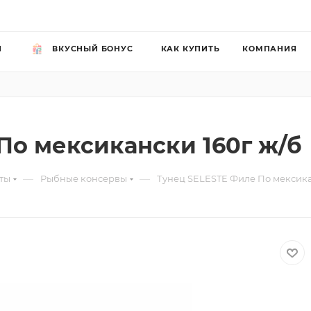
Й
ВКУСНЫЙ БОНУС
КАК КУПИТЬ
КОМПАНИЯ
По мексикански 160г ж/б
—
—
ты
Рыбные консервы
Тунец SELESTE Филе По мексика