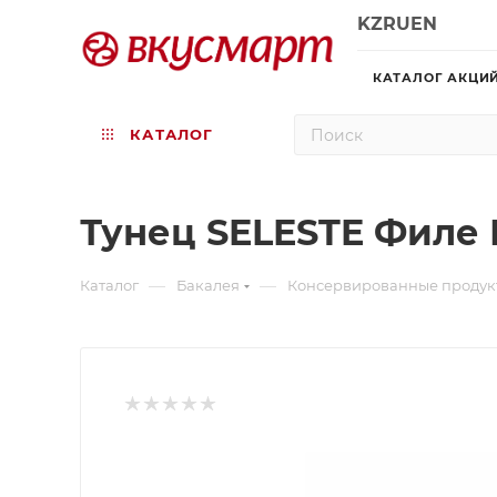
KZ
RU
EN
КАТАЛОГ АКЦИ
КАТАЛОГ
Тунец SELESTE Филе 
—
—
Каталог
Бакалея
Консервированные продук