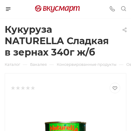
Кукуруза
NATURELLA Сладкая
в зернах 340г ж/б
—
—
—
Каталог
Бакалея
Консервированные продукты
О