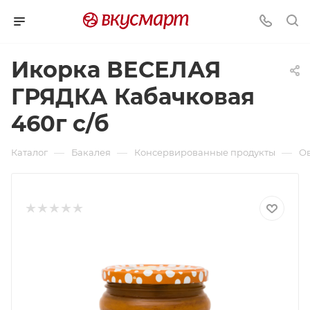
Икорка ВЕСЕЛАЯ
ГРЯДКА Кабачковая
460г с/б
—
—
—
Каталог
Бакалея
Консервированные продукты
О