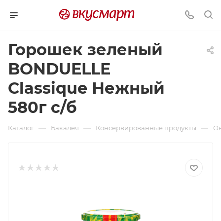
Горошек зеленый
BONDUELLE
Classique Нежный
580г с/б
—
—
—
Каталог
Бакалея
Консервированные продукты
О