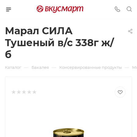
Марал СИЛА
Тушеный в/с 338г ж/
б
—
—
—
Каталог
Бакалея
Консервированные продукты
М