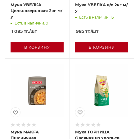
Мука УВЕЛКА
Мука УВЕЛКА в/с 2кг м/
Цельнозерновая 2кг м/
у
у
Есть в наличии: 13
Есть в наличии: 9
1 085
тг.
/шт
985
тг.
/шт
В КОРЗИНУ
В КОРЗИНУ
Мука MAKFA
Мука ГОРНИЦА
Пшеничная
Овсяная из хлопьев