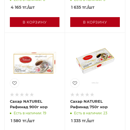
у
4 165
тг.
/шт
1 635
тг.
/шт
В КОРЗИНУ
В КОРЗИНУ
Сахар NATUREL
Сахар NATUREL
Рафинад 900г кор
Рафинад 750г кор
Есть в наличии: 19
Есть в наличии: 23
1 580
тг.
/шт
1 335
тг.
/шт