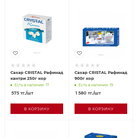
Сахар CRISTAL Рафинад
Сахар CRISTAL Рафинад
кантри 250г кор
900г кор
Есть в наличии: 17
Есть в наличии: 19
575
тг.
/шт
1 580
тг.
/шт
В КОРЗИНУ
В КОРЗИНУ