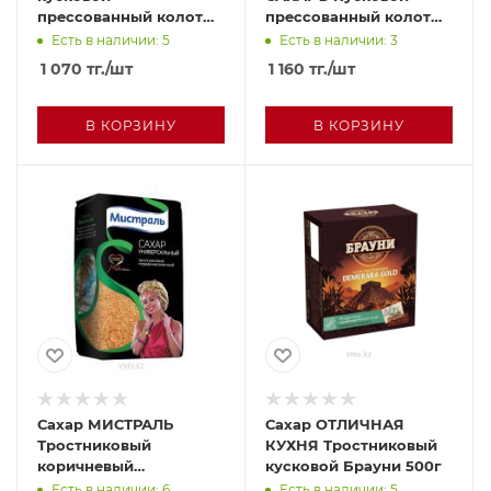
прессованный колотый
прессованный колотый
420г м/у
420г
Есть в наличии: 5
Есть в наличии: 3
1 070
тг.
/шт
1 160
тг.
/шт
В КОРЗИНУ
В КОРЗИНУ
Сахар МИСТРАЛЬ
Сахар ОТЛИЧНАЯ
Тростниковый
КУХНЯ Тростниковый
коричневый
кусковой Брауни 500г
Универсальный 900г м/
Есть в наличии: 6
Есть в наличии: 5