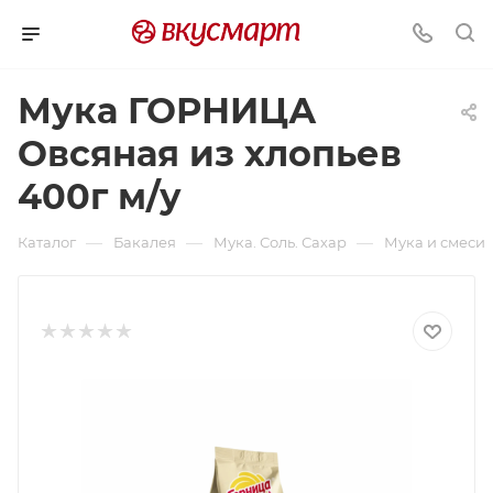
Мука ГОРНИЦА
Овсяная из хлопьев
400г м/у
—
—
—
Каталог
Бакалея
Мука. Соль. Сахар
Мука и смеси