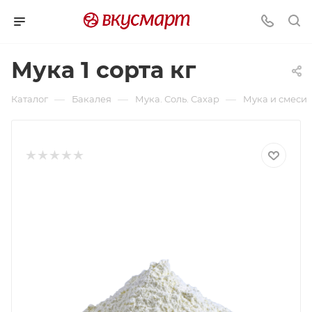
Мука 1 сорта кг
—
—
—
Каталог
Бакалея
Мука. Соль. Сахар
Мука и смеси