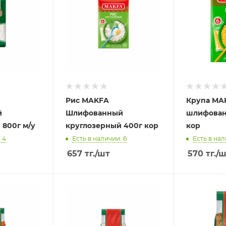
Рис MAKFA
Крупа MA
й
Шлифованный
шлифованн
 800г м/у
круглозерный 400г кор
кор
 4
Есть в наличии: 6
Есть в нал
657
тг.
/шт
570
тг.
/ш