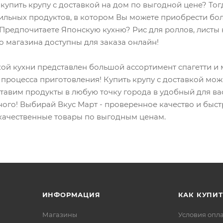
 купить крупу с доставкой на дом по выгодной цене? Тог
ильных продуктов, в котором Вы можете приобрести бол
Предпочитаете Японскую кухню? Рис для роллов, листы н
о магазина доступны для заказа онлайн!
ой кухни представлен большой ассортимент спагетти и ма
 процесса приготовления! Купить крупу с доставкой можн
тавим продукты в любую точку города в удобный для вас
ого! Выбирай Вкус Март - проверенное качество и быстр
качественные товары по выгодным ценам.
ИНФОРМАЦИЯ
КАК КУПИТ
Магазины
Условия опл