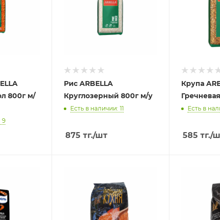
ELLA
Рис ARBELLA
Крупа AR
л 800г м/
Круглозерный 800г м/у
Гречневая
Есть в наличии: 11
Есть в нал
 9
875
тг.
/шт
585
тг.
/ш