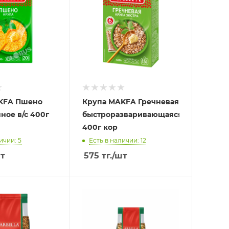
KFA Пшено
Крупа MAKFA Гречневая
ое в/с 400г
быстроразваривающаяся
400г кор
ичии: 5
Есть в наличии: 12
т
575
тг.
/шт