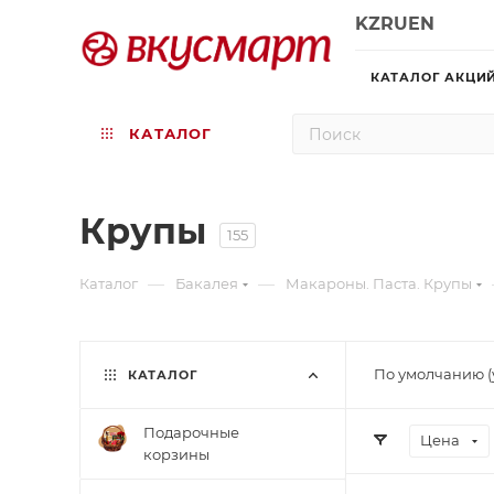
KZ
RU
EN
КАТАЛОГ АКЦИ
КАТАЛОГ
Крупы
155
—
—
Каталог
Бакалея
Макароны. Паста. Крупы
По умолчанию (
КАТАЛОГ
Подарочные
Цена
корзины