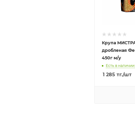
Крупа МИСТР
дробленая Фе
450г м/у
Есть в наличии:
1 285
тг.
/шт