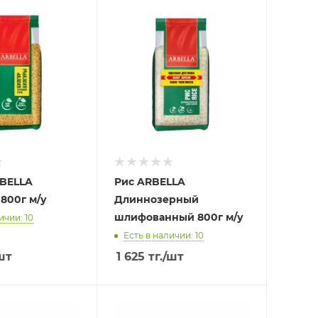
RBELLA
Рис ARBELLA
800г м/у
Длиннозерный
шлифованный 800г м/у
ичии: 10
Есть в наличии: 10
шт
1 625
тг.
/шт