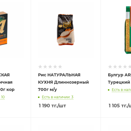
СКАЯ
Рис НАТУРАЛЬНАЯ
Булгур A
ичная
КУХНЯ Длиннозерный
Турецкий 
0г кор
700г м/у
Есть в нал
 10
Есть в наличии: 3
1 190
тг.
/шт
1 105
тг.
/