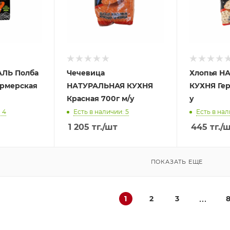
АЛЬ Полба
Чечевица
Хлопья Н
рмерская
НАТУРАЛЬНАЯ КУХНЯ
КУХНЯ Гер
Красная 700г м/у
у
 4
Есть в наличии: 5
Есть в нал
1 205
тг.
/шт
445
тг.
/
ПОКАЗАТЬ ЕЩЕ
1
2
3