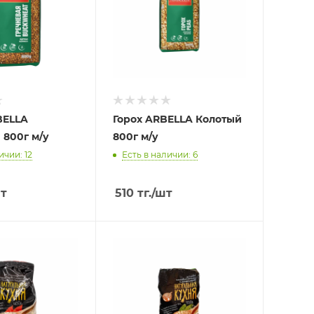
BELLA
Горох ARBELLA Колотый
 800г м/у
800г м/у
ичии: 12
Есть в наличии: 6
т
510
тг.
/шт