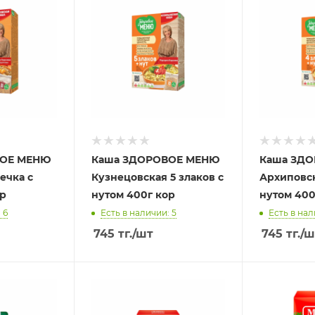
ВОЕ МЕНЮ
Каша ЗДОРОВОЕ МЕНЮ
Каша ЗД
ечка с
Кузнецовская 5 злаков с
Архиповск
ор
нутом 400г кор
нутом 400
 6
Есть в наличии: 5
Есть в нал
745
тг.
/шт
745
тг.
/ш