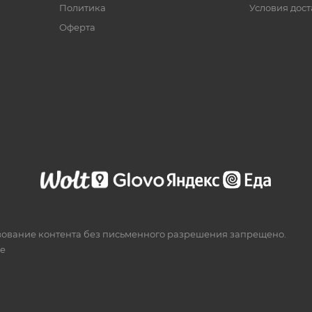
Политика
Условия дос
Офертa
зование контента без письменного разрешения запрещено.
te