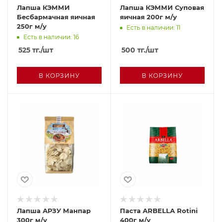
Лапша КЭММИ
Лапша КЭММИ Суповая
Бесбармачная яичная
яичная 200г м/у
250г м/у
Есть в наличии: 11
Есть в наличии: 16
525
тг.
/шт
500
тг.
/шт
В КОРЗИНУ
В КОРЗИНУ
Лапша АРЗУ Манпар
Паста ARBELLA Rotini
300г м/у
400г м/у