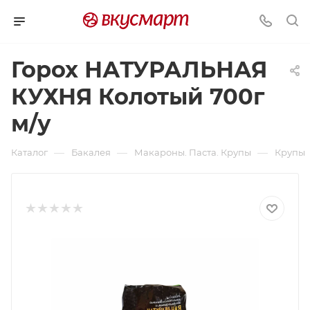
Горох НАТУРАЛЬНАЯ
КУХНЯ Колотый 700г
м/у
—
—
—
Каталог
Бакалея
Макароны. Паста. Крупы
Крупы