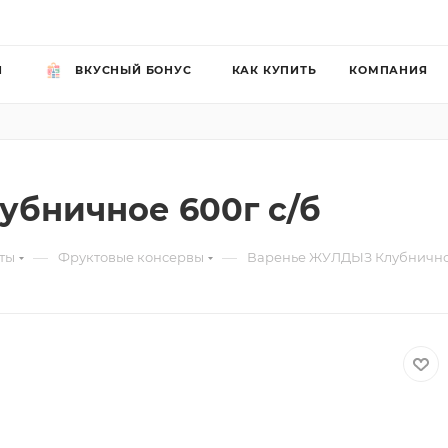
Й
ВКУСНЫЙ БОНУС
КАК КУПИТЬ
КОМПАНИЯ
бничное 600г с/б
—
—
ты
Фруктовые консервы
Варенье ЖУЛДЫЗ Клубничное