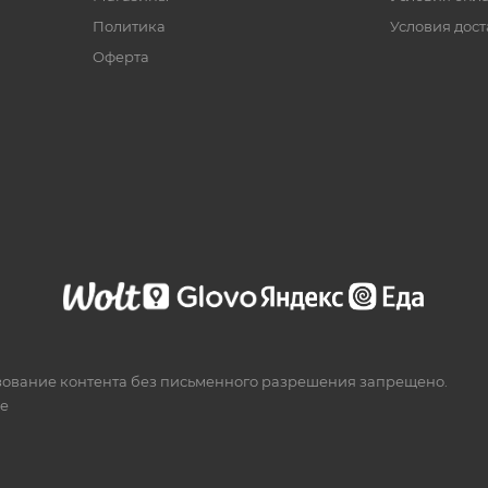
Политика
Условия дос
Офертa
зование контента без письменного разрешения запрещено.
te