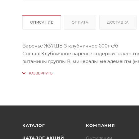
ОПИСАНИЕ
ОПЛАТА
ДОСТАВКА
Варенье ЖУЛДЫЗ клубничное 600г с/б
Состав: Клубничное варенье содержит клетчатк
витамины группы В, минеральные элементы (ма
Калорийность варенья из клубники составляет 2
Купить его в Нур-Султане онлайн можно в наш
КАТАЛОГ
КОМПАНИЯ
КАТАЛОГ АКЦИЙ
О компании