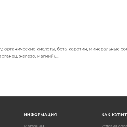
у, органические кислоты, бета-каротин, минеральные со
рганец, железо, магний).
85 ккал на 100 грамм продукта.
ем магазине
ИНФОРМАЦИЯ
КАК КУПИТ
Магазины
Условия опл