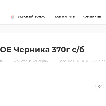
Й
ВКУСНЫЙ БОНУС
КАК КУПИТЬ
КОМПАНИЯ
Е Черника 370г с/б
—
—
ты
Фруктовые консервы
Варенье ВОЛОГОДСКОЕ Черни