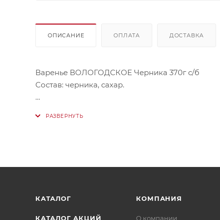
ОПИСАНИЕ
ОПЛАТА
ДОСТАВКА
Варенье ВОЛОГОДСКОЕ Черника 370г с/б
Состав: черника, сахар.
Оригинальный вологодский рецепт черничного 
Купить данный продукт в Нур-Султане онлайн
КАТАЛОГ
КОМПАНИЯ
КАТАЛОГ АКЦИЙ
О компании