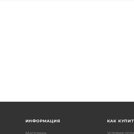
варенья. Нежность вкуса.
 можно в нашем магазине
ИНФОРМАЦИЯ
КАК КУПИТ
Магазины
Условия опл