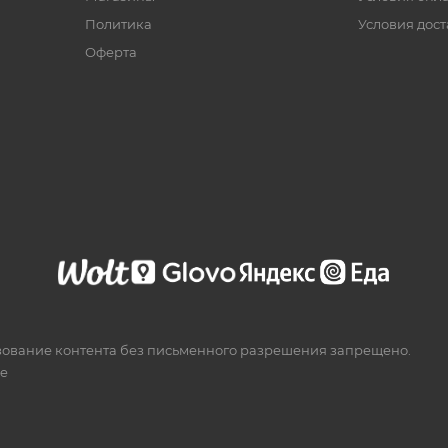
Политика
Условия дос
Офертa
зование контента без письменного разрешения запрещено.
te