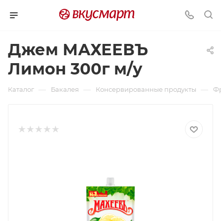
Джем МАХЕЕВЪ
Лимон 300г м/у
—
—
—
Каталог
Бакалея
Консервированные продукты
Ф