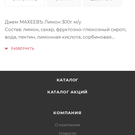
Джем МАХЕЕВЪ Лимон 300г м/у
Состав: лимон, сахар, фруктозно-глюкозный сироп,
вода, пектин, лимонная кислота, сорбиновая
кислота.
Пищевая ценность на 100 г: углеводы - 68 г;
Энергетическая ценность: 274 ккал.
КАТАЛОГ
Хранить: при t от 0'C до +25'C и относительной
влажности не более 75%. Срок годности 12 месяцев.
КАТАЛОГ АКЦИЙ
КОМПАНИЯ
О компании
Новости