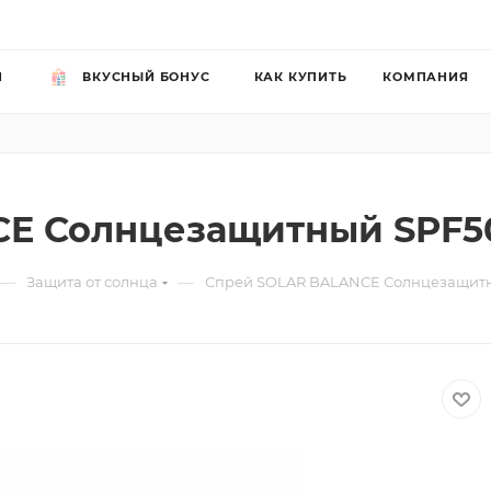
Й
ВКУСНЫЙ БОНУС
КАК КУПИТЬ
КОМПАНИЯ
E Солнцезащитный SPF50
—
—
Защита от солнца
Спрей SOLAR BALANCE Солнцезащитн