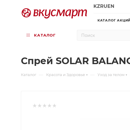
KZ
RU
EN
КАТАЛОГ АКЦИ
КАТАЛОГ
Спрей SOLAR BALANC
—
—
Каталог
Красота и Здоровье
Уход за телом