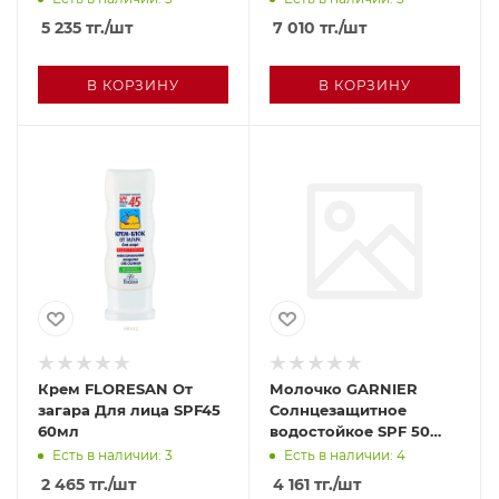
5 235
тг.
/шт
7 010
тг.
/шт
В КОРЗИНУ
В КОРЗИНУ
Крем FLORESAN От
Молочко GARNIER
загара Для лица SPF45
Солнцезащитное
60мл
водостойкое SPF 50
175мл п/у
Есть в наличии: 3
Есть в наличии: 4
2 465
тг.
/шт
4 161
тг.
/шт