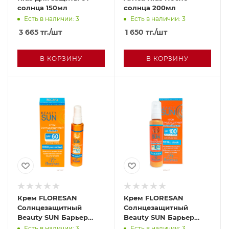
солнца 150мл
солнца 200мл
Есть в наличии: 3
Есть в наличии: 3
3 665
тг.
/шт
1 650
тг.
/шт
В КОРЗИНУ
В КОРЗИНУ
Крем FLORESAN
Крем FLORESAN
Солнцезащитный
Солнцезащитный
Beauty SUN Барьер
Beauty SUN Барьер
SPF60 75мл
SPF100 75мл
Есть в наличии: 3
Есть в наличии: 3