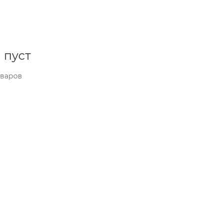
 пуст
оваров