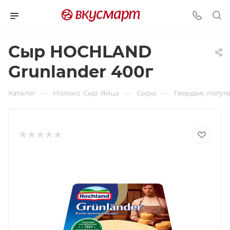
Сыр HOCHLAND
Grunlander 400г
—
—
—
Каталог
Молоко. Сыр. Яйца
Сыры
Твердые, полут