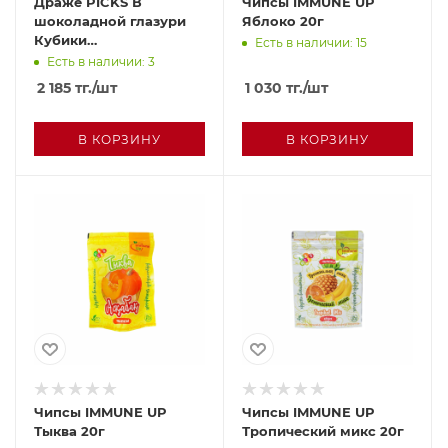
Драже PICKS В
Чипсы IMMUNE UP
шоколадной глазури
Яблоко 20г
Кубики
Есть в наличии: 15
лиофилизированного
Есть в наличии: 3
йогурта с маракуйей
2 185
тг.
/шт
1 030
тг.
/шт
90г
В КОРЗИНУ
В КОРЗИНУ
Чипсы IMMUNE UP
Чипсы IMMUNE UP
Тыква 20г
Тропический микс 20г