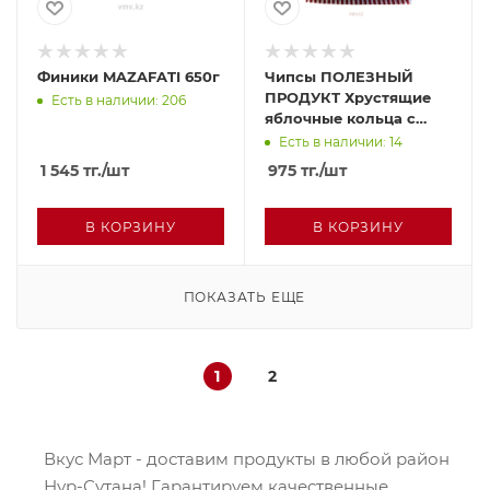
Финики MAZAFATI 650г
Чипсы ПОЛЕЗНЫЙ
ПРОДУКТ Хрустящие
Есть в наличии: 206
яблочные кольца с
корицей 25г м/у
Есть в наличии: 14
1 545
тг.
/шт
975
тг.
/шт
В КОРЗИНУ
В КОРЗИНУ
ПОКАЗАТЬ ЕЩЕ
1
2
Вкус Март - доставим продукты в любой район
Нур-Сутана! Гарантируем качественные