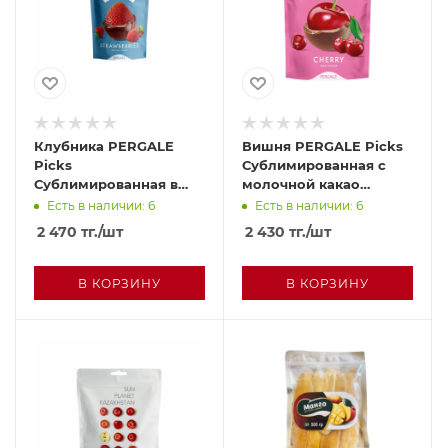
Клубника PERGALE
Вишня PERGALE Picks
Picks
Сублимированная с
Сублимированная в
молочной какао
молочном шоколаде
глазурью 90г
Есть в наличии: 6
Есть в наличии: 6
90г
2 470
тг.
/шт
2 430
тг.
/шт
В КОРЗИНУ
В КОРЗИНУ