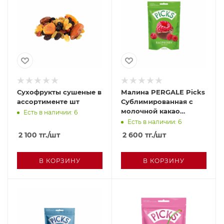
Сухофрукты сушеные в
Малина PERGALE Picks
ассортименте шт
Сублимированная с
молочной какао
Есть в наличии: 6
глазурью 90г
Есть в наличии: 6
2 100
тг.
/шт
2 600
тг.
/шт
В КОРЗИНУ
В КОРЗИНУ