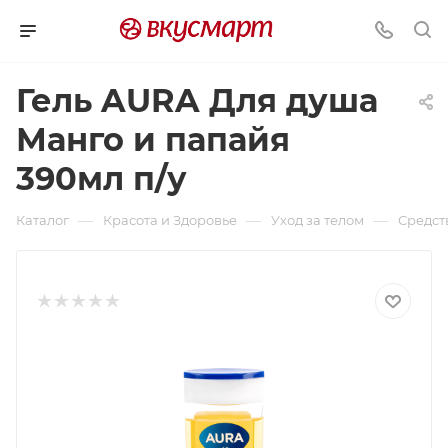
Гель AURA Для душа
Манго и папайя
390мл п/у
—
—
—
Каталог
Красота и Здоровье
Уход за телом
Средст