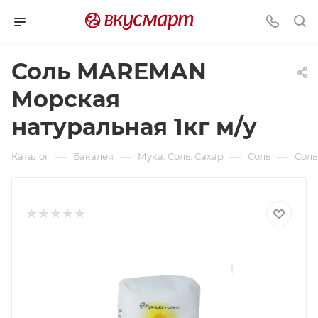
Соль MAREMAN
Морская
натуральная 1кг м/у
—
—
—
—
Каталог
Бакалея
Мука. Соль. Сахар
Соль
Соль