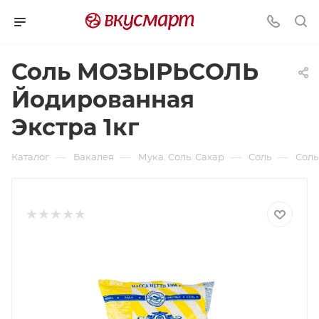
Соль МОЗЫРЬСОЛЬ
Йодированная
Экстра 1кг
—
—
—
—
Каталог
Бакалея
Мука. Соль. Сахар
Соль
Соль