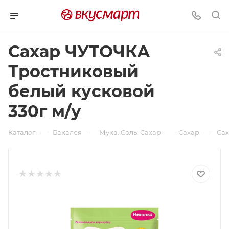
Сахар ЧУТОЧКА
Тростниковый
белый кусковой
330г м/у
—
—
—
—
Каталог
Бакалея
Мука. Соль. Сахар
Сахар
Сах