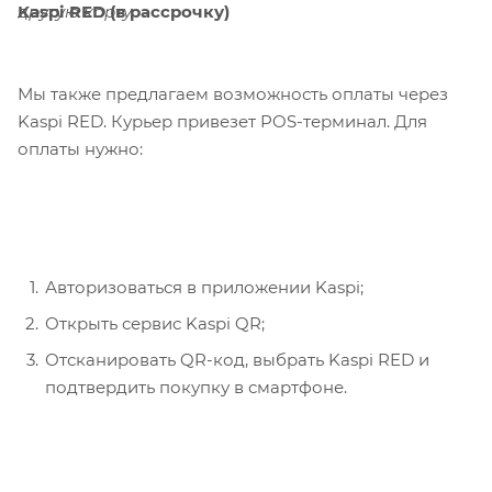
Kaspi RED (в рассрочку)
другую карту.
Мы также предлагаем возможность оплаты через
Kaspi RED. Курьер привезет POS-терминал. Для
оплаты нужно:
Авторизоваться в приложении Kaspi;
Открыть сервис Kaspi QR;
Отсканировать QR-код, выбрать Kaspi RED и
подтвердить покупку в смартфоне.