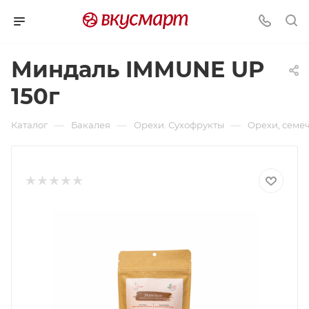
Миндаль IMMUNE UP
150г
—
—
—
Каталог
Бакалея
Орехи. Сухофрукты
Орехи, семе