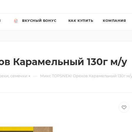
Й
ВКУСНЫЙ БОНУС
КАК КУПИТЬ
КОМПАНИЯ
в Карамельный 130г м/у
—
рехи, семечки
Микс TOPSNEKI Орехов Карамельный 130г м/