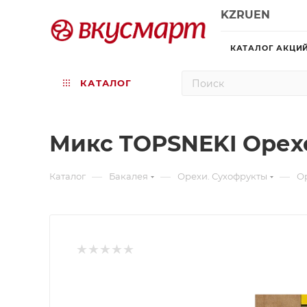
KZ
RU
EN
КАТАЛОГ АКЦИ
КАТАЛОГ
Микс TOPSNEKI Орехо
—
—
—
Каталог
Бакалея
Орехи. Сухофрукты
О