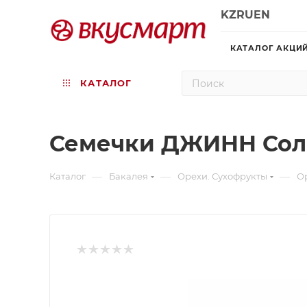
KZ
RU
EN
КАТАЛОГ АКЦИ
КАТАЛОГ
Семечки ДЖИНН Солн
—
—
—
Каталог
Бакалея
Орехи. Сухофрукты
О