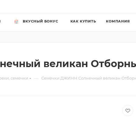
Й
ВКУСНЫЙ БОНУС
КАК КУПИТЬ
КОМПАНИЯ
ечный великан Отборны
—
рехи, семечки
Семечки ДЖИНН Солнечный великан Отборн