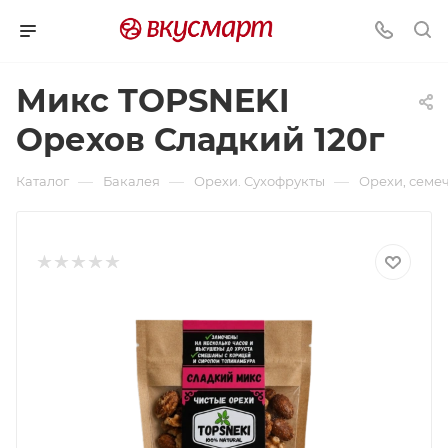
Микс TOPSNEKI
Орехов Сладкий 120г
—
—
—
Каталог
Бакалея
Орехи. Сухофрукты
Орехи, семе