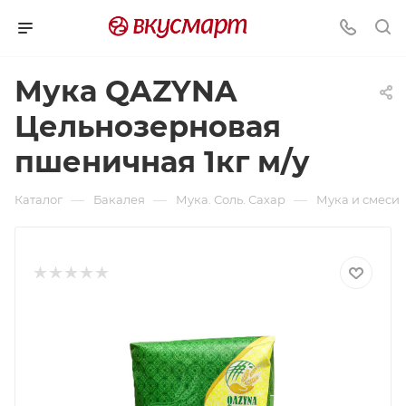
Мука QAZYNA
Цельнозерновая
пшеничная 1кг м/у
—
—
—
Каталог
Бакалея
Мука. Соль. Сахар
Мука и смеси